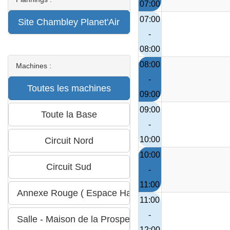
07:00
07:00
-
08:00
08:00
Machines :
-
09:00
09:00
-
10:00
10:00
-
11:00
11:00
-
12:00