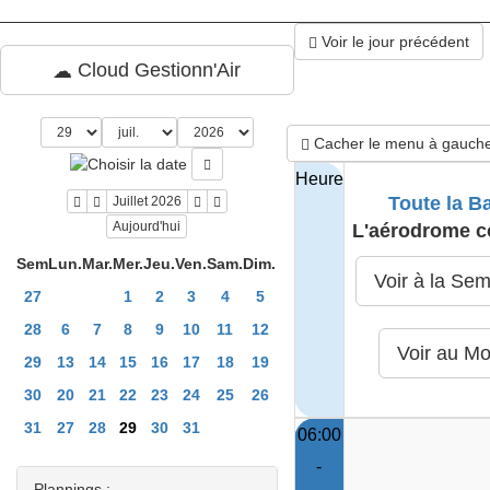
Voir le jour précédent
Cloud Gestionn'Air
Cacher le menu à gauch
Heure
Toute la B
Juillet 2026
Aujourd'hui
L'aérodrome c
Sem
Lun.
Mar.
Mer.
Jeu.
Ven.
Sam.
Dim.
27
1
2
3
4
5
28
6
7
8
9
10
11
12
29
13
14
15
16
17
18
19
30
20
21
22
23
24
25
26
31
27
28
29
30
31
06:00
-
Plannings :