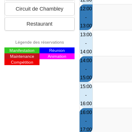
12:00
-
13:00
13:00
Légende des réservations
-
Manifestation
Réunion
14:00
Maintenance
Animation
14:00
Compétition
-
15:00
15:00
-
16:00
16:00
-
17:00