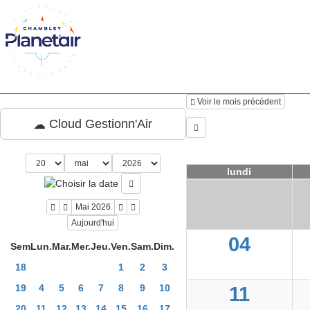
Voir le mois précédent
Cloud Gestionn'Air
lundi
Mai 2026
Aujourd'hui
04
Sem
Lun.
Mar.
Mer.
Jeu.
Ven.
Sam.
Dim.
18
1
2
3
19
4
5
6
7
8
9
10
11
20
11
12
13
14
15
16
17