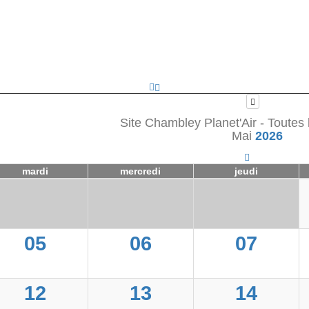
Site Chambley Planet'Air - Toutes 
Mai
2026
mardi
mercredi
jeudi
05
06
07
12
13
14