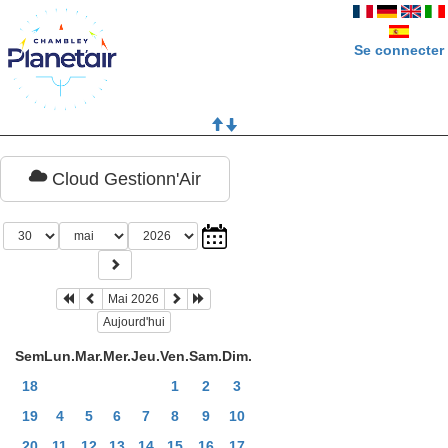
Se connecter
Cloud Gestionn'Air
Mai 2026
Aujourd'hui
Sem
Lun.
Mar.
Mer.
Jeu.
Ven.
Sam.
Dim.
18
1
2
3
19
4
5
6
7
8
9
10
20
11
12
13
14
15
16
17