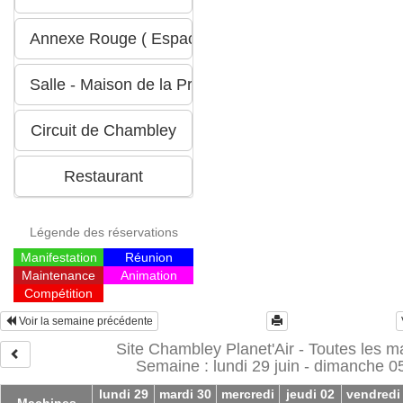
Légende des réservations
Manifestation
Réunion
Maintenance
Animation
Compétition
Voir la semaine précédente
Site Chambley Planet'Air - Toutes les 
Semaine : lundi 29 juin - dimanche 05 
lundi 29
mardi 30
mercredi
jeudi 02
vendredi
Machines