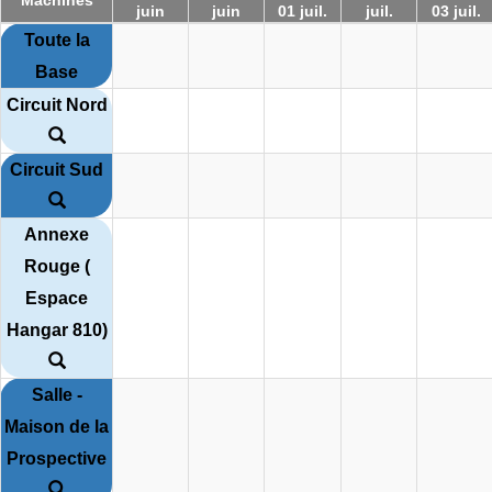
juin
juin
01 juil.
juil.
03 juil.
Toute la
Base
Circuit Nord
Circuit Sud
Annexe
Rouge (
Espace
Hangar 810)
Salle -
Maison de la
Prospective