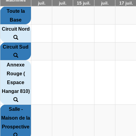
juil.
juil.
15 juil.
juil.
17 juil.
Toute la
Base
Circuit Nord
Circuit Sud
Annexe
Rouge (
Espace
Hangar 810)
Salle -
Maison de la
Prospective