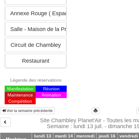
Légende des réservations
Manifestation
Réunion
Maintenance
Animation
Compétition
Voir la semaine précédente
Site Chambley Planet'Air - Toutes les 
Semaine : lundi 13 juil. - dimanche 19 
lundi 13
mardi 14
mercredi
jeudi 16
vendredi
Machines