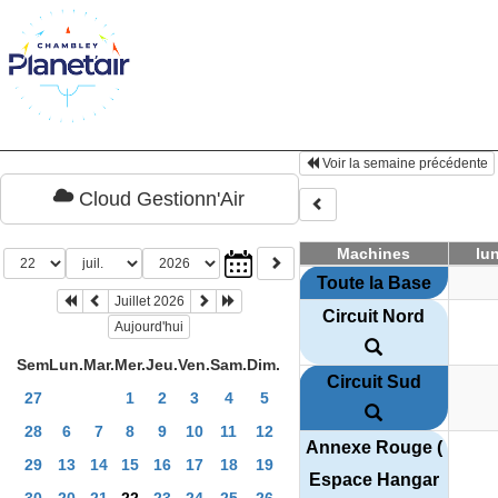
Voir la semaine précédente
Cloud Gestionn'Air
Machines
lun
Toute la Base
Juillet 2026
Circuit Nord
Aujourd'hui
Sem
Lun.
Mar.
Mer.
Jeu.
Ven.
Sam.
Dim.
Circuit Sud
27
1
2
3
4
5
28
6
7
8
9
10
11
12
Annexe Rouge (
29
13
14
15
16
17
18
19
Espace Hangar
30
20
21
22
23
24
25
26