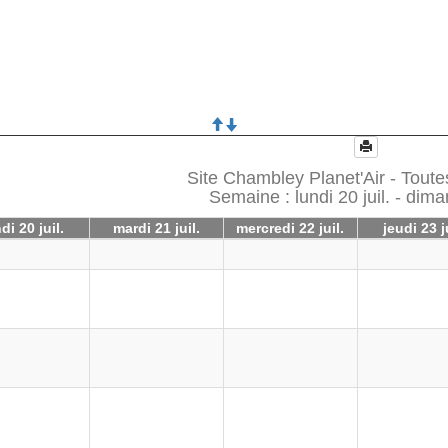
Site Chambley Planet'Air - Tout
Semaine : lundi 20 juil. - dima
di 20 juil.
mardi 21 juil.
mercredi 22 juil.
jeudi 23 j