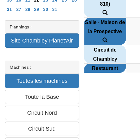
810)
31
27
28
29
30
31
Salle - Maison de
Plannings :
la Prospective
Circuit de
Chambley
Machines :
Restaurant