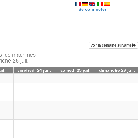
Se connecter
Voir la semaine suivante
es les machines
nche 26 juil.
uil.
vendredi 24 juil.
samedi 25 juil.
dimanche 26 juil.